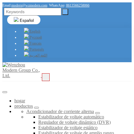
Email:
modern@wzmodern.com
WhatsApp:
8613566258066
Español
English
Русский
Français
Português
اللغة العربية
hogar
productos
Acondicionador de corriente alterna
Estabilizador de voltaje automático
Regulador de voltaje dinámico (DVR)
Estabilizador de voltaje estático
Estabilizador de voltaje de amplio rango