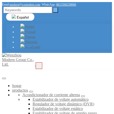
Email:
modern@wzmodern.com
WhatsApp:
8613566258066
Español
English
Русский
Français
Português
اللغة العربية
hogar
productos
Acondicionador de corriente alterna
Estabilizador de voltaje automático
Regulador de voltaje dinámico (DVR)
Estabilizador de voltaje estático
Estabilizador de voltaje de amplio rango