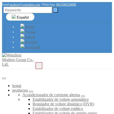
Email:
modern@wzmodern.com
WhatsApp:
8613566258066
Español
English
Русский
Français
Português
اللغة العربية
hogar
productos
Acondicionador de corriente alterna
Estabilizador de voltaje automático
Regulador de voltaje dinámico (DVR)
Estabilizador de voltaje estático
Estabilizador de voltaje de amplio rango