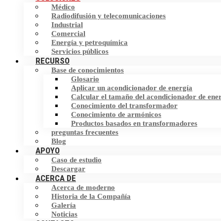
Inversor de frecuencia (VFD)
Médico
Filtro armónico
Radiodifusión y telecomunicaciones
Industrial
Interruptor de transferencia estática (STS)
Comercial
Dispositivo de corrección del factor de
Energía y petroquímica
potencia (PFC)
Almacenamiento de energía
Servicios públicos
RECURSO
Base de conocimientos
Eliminador de corriente neutra (NCE)
Glosario
Aplicar un acondicionador de energía
Dispositivo de protección contra
Calcular el tamaño del acondicionador de ene
sobretensiones (SPD)
Conocimiento del transformador
Conocimiento de armónicos
Productos basados en transformadores
preguntas frecuentes
Blog
APOYO
Caso de estudio
Descargar
ACERCA DE
Acerca de moderno
Historia de la Compañía
Galería
Noticias