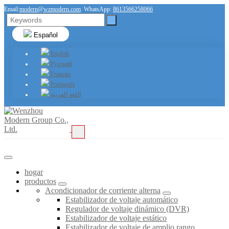
Email:
modern@wzmodern.com
WhatsApp:
8613566258066
Español
English
Русский
Français
Português
اللغة العربية
hogar
productos
Acondicionador de corriente alterna
Estabilizador de voltaje automático
Regulador de voltaje dinámico (DVR)
Estabilizador de voltaje estático
Estabilizador de voltaje de amplio rango