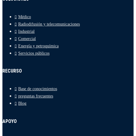
Médico
Radiodifusión y telecomunicaciones
Industrial
Comercial
Energía y petroquímica
Servicios públicos
RECURSO
Base de conocimientos
preguntas frecuentes
Blog
APOYO