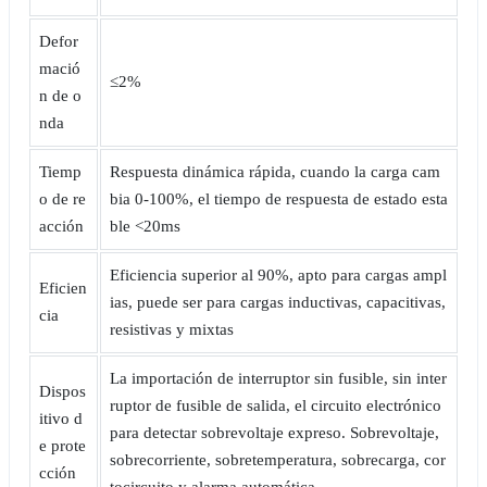
Defor
mació
≤2%
n de o
nda
Tiemp
Respuesta dinámica rápida, cuando la carga cam
o de re
bia 0-100%, el tiempo de respuesta de estado esta
acción
ble <20ms
Eficiencia superior al 90%, apto para cargas ampl
Eficien
ias, puede ser para cargas inductivas, capacitivas,
cia
resistivas y mixtas
La importación de interruptor sin fusible, sin inter
Dispos
ruptor de fusible de salida, el circuito electrónico
itivo d
para detectar sobrevoltaje expreso. Sobrevoltaje,
e prote
sobrecorriente, sobretemperatura, sobrecarga, cor
cción
tocircuito y alarma automática