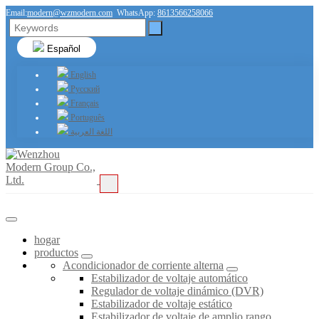
Email:
modern@wzmodern.com
WhatsApp:
8613566258066
Español
English
Русский
Français
Português
اللغة العربية
hogar
productos
Acondicionador de corriente alterna
Estabilizador de voltaje automático
Regulador de voltaje dinámico (DVR)
Estabilizador de voltaje estático
Estabilizador de voltaje de amplio rango