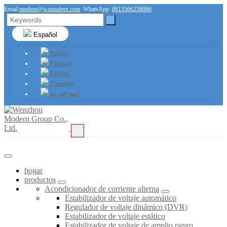
Email:
modern@wzmodern.com
WhatsApp:
8613566258066
Español
English
Русский
Français
Português
اللغة العربية
hogar
productos
Acondicionador de corriente alterna
Estabilizador de voltaje automático
Regulador de voltaje dinámico (DVR)
Estabilizador de voltaje estático
Estabilizador de voltaje de amplio rango