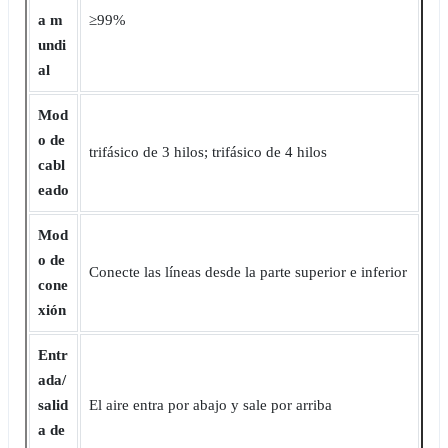
a m
≥99%
undi
al
Mod
o de
trifásico de 3 hilos; trifásico de 4 hilos
cabl
eado
Mod
o de
Conecte las líneas desde la parte superior e inferior
cone
xión
Entr
ada/
salid
El aire entra por abajo y sale por arriba
a de