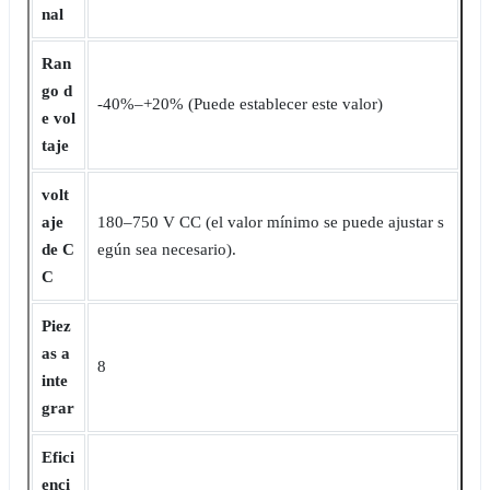
nal
Ran
go d
-40%‒+20% (Puede establecer este valor)
e vol
taje
volt
aje
180‒750 V CC (el valor mínimo se puede ajustar s
de C
egún sea necesario).
C
Piez
as a
8
inte
grar
Efici
enci