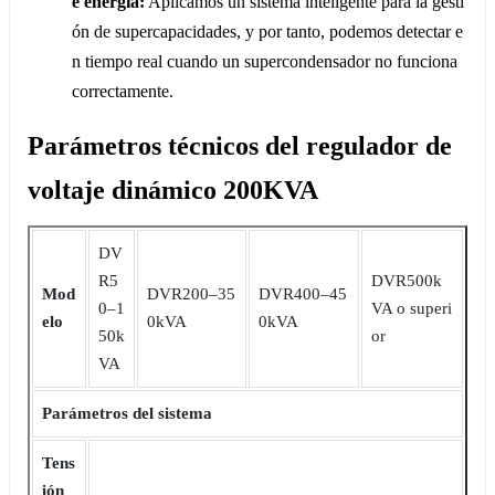
e energía:
Aplicamos un sistema inteligente para la gesti
ón de supercapacidades, y por tanto, podemos detectar e
n tiempo real cuando un supercondensador no funciona
correctamente.
Parámetros técnicos del regulador de
voltaje dinámico 200KVA
DV
R5
DVR500k
Mod
DVR200‒35
DVR400‒45
0‒1
VA o superi
elo
0kVA
0kVA
50k
or
VA
Parámetros del sistema
Tens
ión