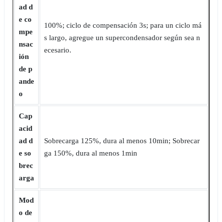
ad d
e co
100%; ciclo de compensación 3s; para un ciclo má
mpe
s largo, agregue un supercondensador según sea n
nsac
ecesario.
ión
de p
ande
o
Cap
acid
ad d
Sobrecarga 125%, dura al menos 10min; Sobrecar
e so
ga 150%, dura al menos 1min
brec
arga
Mod
o de