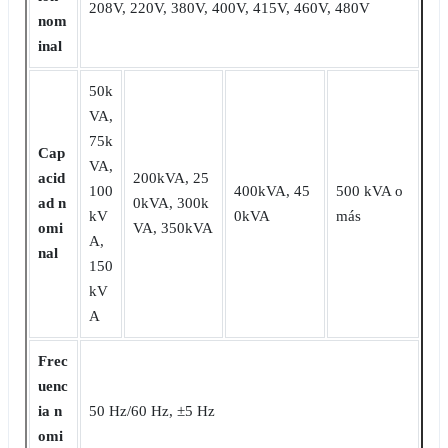
208V, 220V, 380V, 400V, 415V, 460V, 480V
nom
inal
50k
VA,
75k
Cap
VA,
acid
200kVA, 25
100
400kVA, 45
500 kVA o
ad n
0kVA, 300k
kV
0kVA
más
omi
VA, 350kVA
A,
nal
150
kV
A
Frec
uenc
ia n
50 Hz/60 Hz, ±5 Hz
omi