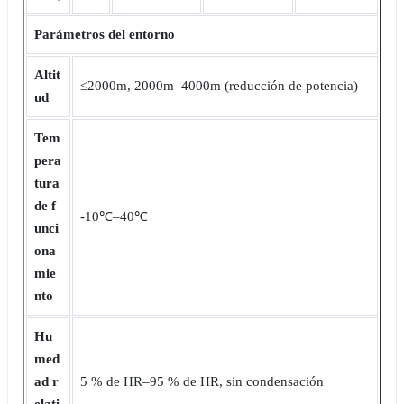
Parámetros del entorno
Altit
≤2000m, 2000m‒4000m (reducción de potencia)
ud
Tem
pera
tura
de f
-10℃‒40℃
unci
ona
mie
nto
Hu
med
ad r
5 % de HR‒95 % de HR, sin condensación
elati