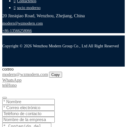
Contáctenos
socio moderno
20 Jinsiqiao Road, Wenzhou, Zhejiang, China
modern@wzmodern.com
+86-13566258066
Copyright © 2026 Wenzhou Modern Group Co., Ltd All Right Reserved
correo
modern@wzmodern.com
Copy
WhatsApp
teléfono