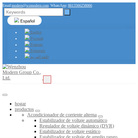
Email:
modern@wzmodern.com
WhatsApp:
8613566258066
Español
English
Русский
Français
Português
اللغة العربية
hogar
productos
Acondicionador de corriente alterna
Estabilizador de voltaje automático
Regulador de voltaje dinámico (DVR)
Estabilizador de voltaje estático
Estabilizador de voltaje de amplio rango