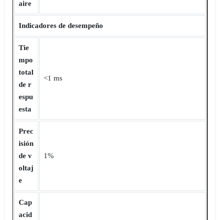
aire
Indicadores de desempeño
Tie
mpo
total
<1 ms
de r
espu
esta
Prec
isión
de v
1%
oltaj
e
Cap
acid