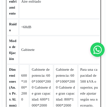
enfri
Aire enfriado
ami
ento
Ruid
<68dB
o
Mod
o de
Gabinete
fijac
ión
Dim
Gabinete de
Gabinete de
Para una ca
ensi
600
potencia: 60
potencia: 60
pacidad de
ones
*10
0*1000*200
0*1000*200
500 kVA o
(An.
00*
0 Gabinete d
0 Gabinete d
superior, pu
x Pr.
200
e gran capac
e gran capac
ede ajustar
x Al.
0
idad: 600*1
idad: 800*1
según sea n
mm)
000*2000
000*2000
ecesario.