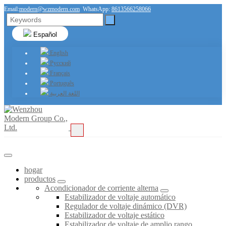
Email:
modern@wzmodern.com
WhatsApp:
8613566258066
Español
English
Русский
Français
Português
اللغة العربية
hogar
productos
Acondicionador de corriente alterna
Estabilizador de voltaje automático
Regulador de voltaje dinámico (DVR)
Estabilizador de voltaje estático
Estabilizador de voltaje de amplio rango