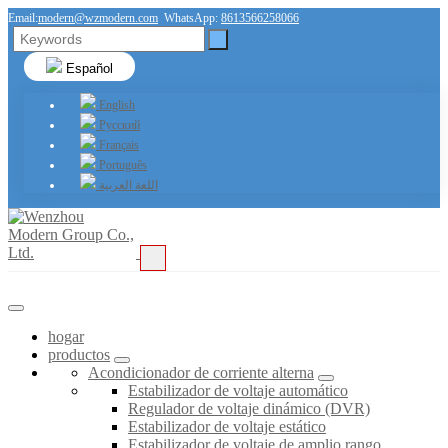
Email:
modern@wzmodern.com
WhatsApp:
8613566258066
Español
English
Русский
Français
Português
اللغة العربية
hogar
productos
Acondicionador de corriente alterna
Estabilizador de voltaje automático
Regulador de voltaje dinámico (DVR)
Estabilizador de voltaje estático
Estabilizador de voltaje de amplio rango