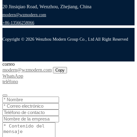
20 Jinsiqiao Road, Wenzhou, Zhejiang, China
modern@wzmodern.com
+86-13566258066
Copyright © 2026 Wenzhou Modern Group Co., Ltd All Right Reserved
correo
modern@wzmodern.com
Copy
WhatsApp
teléfono