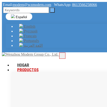
Email:
modern@wzmodern.com
WhatsApp:
8613566258066
Español
English
Русский
Français
Português
اللغة العربية
HOGAR
PRODUCTOS