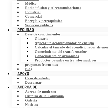
Inversor de frecuencia (VFD)
Médico
Filtro armónico
Radiodifusión y telecomunicaciones
Industrial
Interruptor de transferencia estática (STS)
Comercial
Dispositivo de corrección del factor de
Energía y petroquímica
potencia (PFC)
Almacenamiento de energía
Servicios públicos
RECURSO
Base de conocimientos
Eliminador de corriente neutra (NCE)
Glosario
Aplicar un acondicionador de energía
Dispositivo de protección contra
Calcular el tamaño del acondicionador de ene
sobretensiones (SPD)
Conocimiento del transformador
Conocimiento de armónicos
Productos basados en transformadores
preguntas frecuentes
Blog
APOYO
Caso de estudio
Descargar
ACERCA DE
Acerca de moderno
Historia de la Compañía
Galería
Noticias