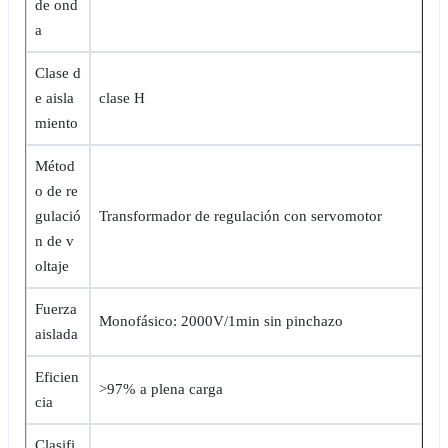
de ond
a
Clase d
e aisla
clase H
miento
Métod
o de re
gulació
Transformador de regulación con servomotor
n de v
oltaje
Fuerza
Monofásico: 2000V/1min sin pinchazo
aislada
Eficien
>97% a plena carga
cia
Clasifi