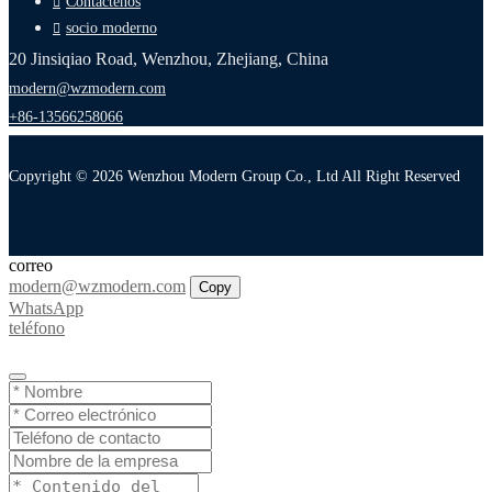
Contáctenos
socio moderno
20 Jinsiqiao Road, Wenzhou, Zhejiang, China
modern@wzmodern.com
+86-13566258066
Copyright © 2026 Wenzhou Modern Group Co., Ltd All Right Reserved
correo
modern@wzmodern.com
Copy
WhatsApp
teléfono