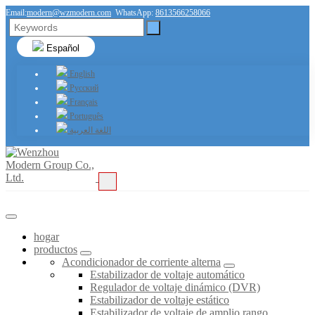
Email:
modern@wzmodern.com
WhatsApp:
8613566258066
Español
English
Русский
Français
Português
اللغة العربية
hogar
productos
Acondicionador de corriente alterna
Estabilizador de voltaje automático
Regulador de voltaje dinámico (DVR)
Estabilizador de voltaje estático
Estabilizador de voltaje de amplio rango