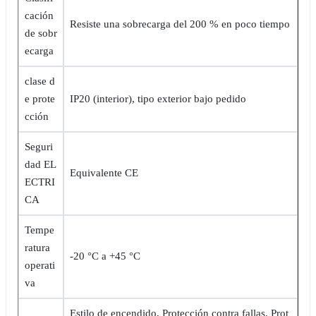
cación
Resiste una sobrecarga del 200 % en poco tiempo
de sobr
ecarga
clase d
e prote
IP20 (interior), tipo exterior bajo pedido
cción
Seguri
dad EL
Equivalente CE
ECTRI
CA
Tempe
ratura
-20 °C a +45 °C
operati
va
Estilo de encendido, Protección contra fallas, Prot