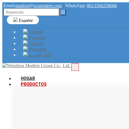
Email:
modern@wzmodern.com
WhatsApp:
8613566258066
Español
English
Русский
Français
Português
اللغة العربية
HOGAR
PRODUCTOS