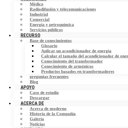
Inversor de frecuencia (VFD)
Médico
Filtro armónico
Radiodifusión y telecomunicaciones
Industrial
Interruptor de transferencia estática (STS)
Comercial
Dispositivo de corrección del factor de
Energía y petroquímica
potencia (PFC)
Almacenamiento de energía
Servicios públicos
RECURSO
Base de conocimientos
Eliminador de corriente neutra (NCE)
Glosario
Aplicar un acondicionador de energía
Dispositivo de protección contra
Calcular el tamaño del acondicionador de ene
sobretensiones (SPD)
Conocimiento del transformador
Conocimiento de armónicos
Productos basados en transformadores
preguntas frecuentes
Blog
APOYO
Caso de estudio
Descargar
ACERCA DE
Acerca de moderno
Historia de la Compañía
Galería
Noticias