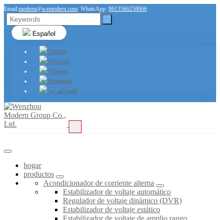
Email:
modern@wzmodern.com
WhatsApp:
8613566258066
Español
English
Русский
Français
Português
اللغة العربية
hogar
productos
Acondicionador de corriente alterna
Estabilizador de voltaje automático
Regulador de voltaje dinámico (DVR)
Estabilizador de voltaje estático
Estabilizador de voltaje de amplio rango